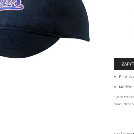
ZAPY
Photos 
Modèles 
* (Après avoir 
format ZIP dém
CATÉGORIES