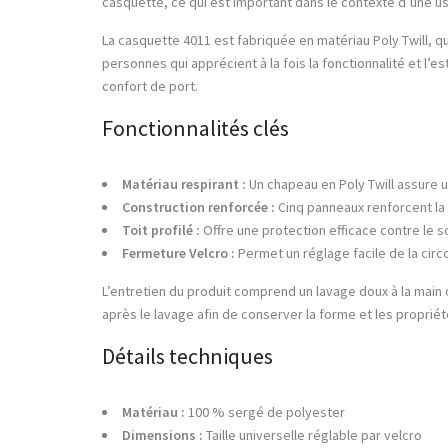
casquette, ce qui est important dans le contexte d’une us
La casquette 4011 est fabriquée en matériau Poly Twill, q
personnes qui apprécient à la fois la fonctionnalité et l’es
confort de port.
Fonctionnalités clés
Matériau respirant :
Un chapeau en Poly Twill assure un
Construction renforcée :
Cinq panneaux renforcent la s
Toit profilé :
Offre une protection efficace contre le sol
Fermeture Velcro :
Permet un réglage facile de la cir
L’entretien du produit comprend un lavage doux à la mai
après le lavage afin de conserver la forme et les propriét
Détails techniques
Matériau :
100 % sergé de polyester
Dimensions :
Taille universelle réglable par velcro