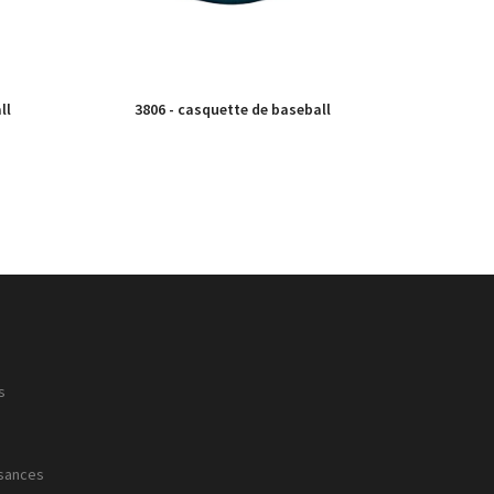
ll
3806 - casquette de baseball
s
sances