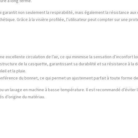
ure à long terme.
ui garantit non seulement la respirabilité, mais également la résistance au
thétique. Grâce à la visière profilée, l’utilisateur peut compter sur une prote
e excellente circulation de l’air, ce qui minimise la sensation d’inconfort l
tructure de la casquette, garantissant sa durabilité et sa résistance à la 
eil et la pluie.
conférence du bonnet, ce qui permet un ajustement parfait à toute forme de
n ou un lavage en machine à basse température. Il est recommandé d’évit
és d’origine du matériau.