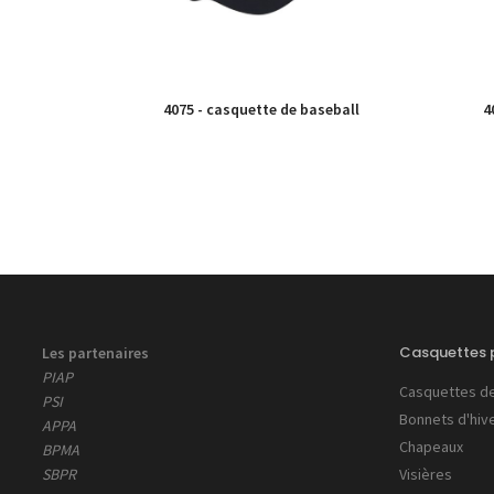
4075 - casquette de baseball
4
Casquettes p
Les partenaires
PIAP
Casquettes de
PSI
Bonnets d'hiv
APPA
Chapeaux
BPMA
SBPR
Visières