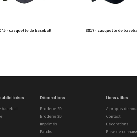
045 - casquette de baseball
3817 - casquette de baseba
ublicitaires
Décorations
Liens utiles
 baseball
Broderie 2D
À propos de nou
er
Broderie 3D
Contact
Imprimés
Décorations
Patchs
Base de connais