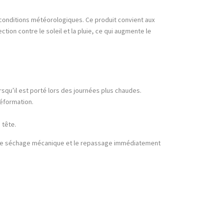
x conditions météorologiques. Ce produit convient aux
ction contre le soleil et la pluie, ce qui augmente le
orsqu’il est porté lors des journées plus chaudes.
déformation.
 tête.
er le séchage mécanique et le repassage immédiatement